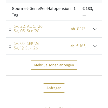
Gourmet-Genießer-Halbpension
| 1
€ 183,
Tag
—
Sa, 22. Aug. '26
ab
€ 175,—
Sa, 05. Sep. '26
Gourmet-Genießer-Halbpension
| 1
€ 175,
Sa, 05. Sep. '26
ab
€ 165,—
Tag
Sa, 19. Sep. '26
—
Gourmet-Genießer-Halbpension
| 1
€ 165,
Mehr Saisonen anzeigen
Tag
—
Anfragen